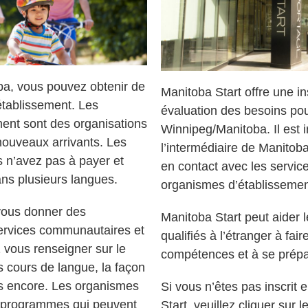
ba, vous pouvez obtenir de
Manitoba Start offre une in
établissement. Les
évaluation des besoins pou
ment sont des organisations
Winnipeg/Manitoba. Il est i
nouveaux arrivants. Les
l’intermédiaire de Manitoba
s n’avez pas à payer et
en contact avec les service
ans plusieurs langues.
organismes d’établissement
vous donner des
Manitoba Start peut aider 
services communautaires et
qualifiés à l’étranger à fair
vous renseigner sur le
compétences et à se prépar
s cours de langue, la façon
us encore. Les organismes
Si vous n’êtes pas inscrit 
es programmes qui peuvent
Start, veuillez cliquer sur