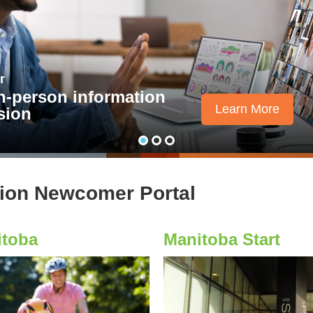
e first place to go when
Learn More
peg.
tion Newcomer Portal
itoba
Manitoba Start