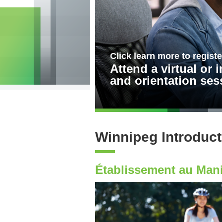
Winnipeg Newcomer
Manitoba Start is th
you arrive in Winni
Winnipeg Introduc
Établissement au Man